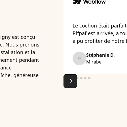
Le cochon était parfait
Pifpaf est arrivée, a to
tigny est conçu
a pu profiter de notre 
née. Nous prenons
stallation et la
Stéphanie D.
vénement pendant
Mirabel
iance
raîche, généreuse