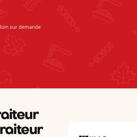
 loin sur demande
raiteur
raiteur