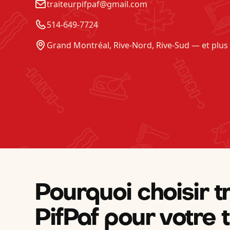
traiteurpifpaf@gmail.com
514-649-7724
Grand Montréal, Rive-Nord, Rive-Sud — et plus
Pourquoi choisir t
PifPaf pour votre t