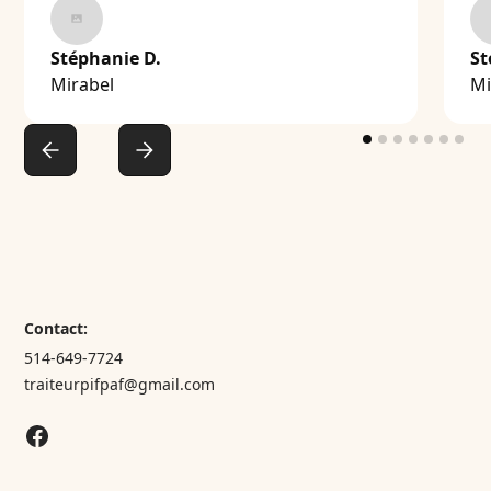
Stéphanie D.
St
Mirabel
Mi
Contact:
514-649-7724
traiteurpifpaf@gmail.com